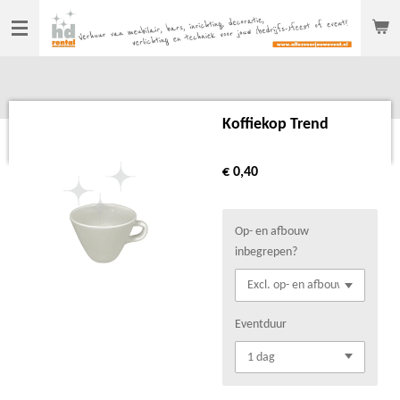
Ga
direct
naar
de
hoofdinhoud
Koffiekop Trend
€ 0,40
Op- en afbouw
inbegrepen?
Eventduur