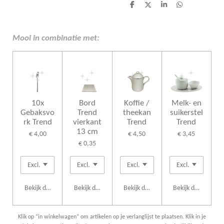
D
D
S
D
e
e
h
e
l
e
a
l
e
l
r
e
n
e
n
Mooi in combinatie met:
10x
Bord
Koffie /
Melk- en
Gebaksvo
Trend
theekan
suikerstel
rk Trend
vierkant
Trend
Trend
13 cm
€ 4,00
€ 4,50
€ 3,45
€ 0,35
Bekijk details
Bekijk details
Bekijk details
Bekijk details
Klik op “in winkelwagen” om artikelen op je verlanglijst te plaatsen. Klik in je