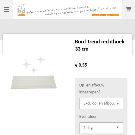
Ga
direct
naar
de
hoofdinhoud
Bord Trend rechthoek
33 cm
€ 0,55
Op- en afbouw
inbegrepen?
Eventduur