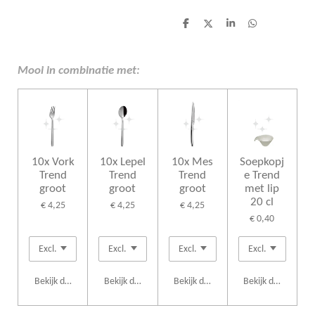
D
D
S
D
e
e
h
e
l
e
a
l
e
l
r
e
n
e
n
Mooi in combinatie met:
10x Vork
10x Lepel
10x Mes
Soepkopj
Trend
Trend
Trend
e Trend
groot
groot
groot
met lip
20 cl
€ 4,25
€ 4,25
€ 4,25
€ 0,40
Bekijk details
Bekijk details
Bekijk details
Bekijk details