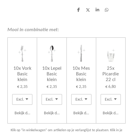
D
D
S
D
e
e
h
e
l
e
a
l
e
l
r
e
n
e
n
Mooi in combinatie met:
10x Vork
10x Lepel
10x Mes
25x
Basic
Basic
Basic
Picardie
klein
klein
klein
22 cl
€ 2,35
€ 2,35
€ 2,35
€ 6,80
Bekijk details
Bekijk details
Bekijk details
Bekijk details
Klik op “in winkelwagen” om artikelen op je verlanglijst te plaatsen. Klik in je