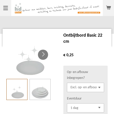
Ga
direct
naar
de
hoofdinhoud
Ontbijtbord Basic 22
cm
€ 0,25
Op- en afbouw
inbegrepen?
Eventduur