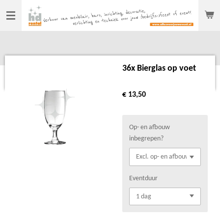
Ga
direct
naar
de
hoofdinhoud
36x Bierglas op voet
€ 13,50
Op- en afbouw
inbegrepen?
Eventduur