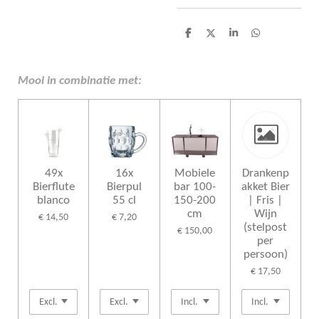
D
D
S
D
e
e
h
e
l
e
a
l
e
l
r
e
n
e
n
Mooi in combinatie met:
49x
16x
Mobiele
Drankenp
Bierflute
Bierpul
bar 100-
akket Bier
blanco
55 cl
150-200
| Fris |
cm
Wijn
€ 14,50
€ 7,20
(stelpost
€ 150,00
per
persoon)
€ 17,50