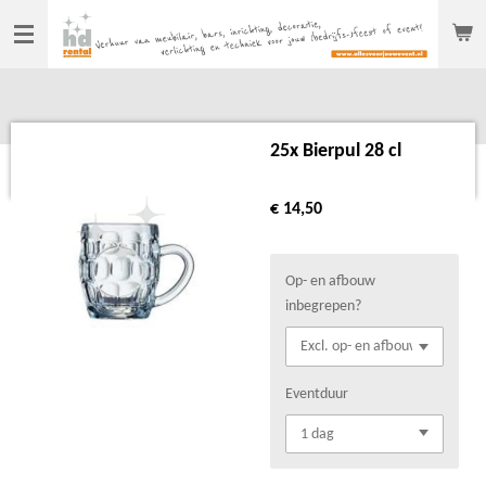
Ga
direct
naar
de
hoofdinhoud
25x Bierpul 28 cl
€ 14,50
Op- en afbouw
inbegrepen?
Eventduur