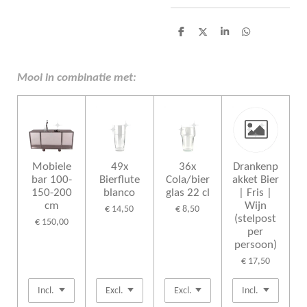
D
D
S
D
e
e
h
e
l
e
a
l
e
l
r
e
n
e
n
Mooi in combinatie met:
Mobiele
49x
36x
Drankenp
bar 100-
Bierflute
Cola/bier
akket Bier
150-200
blanco
glas 22 cl
| Fris |
cm
Wijn
€ 14,50
€ 8,50
(stelpost
€ 150,00
per
persoon)
€ 17,50