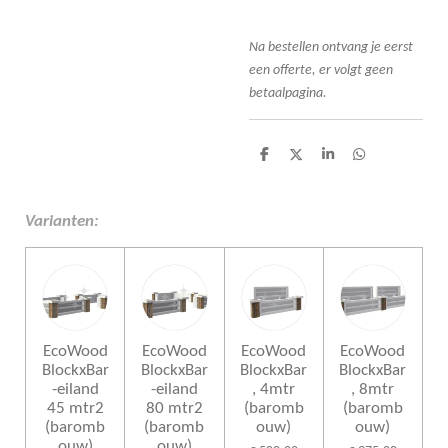
Na bestellen ontvang je eerst
een offerte, er volgt geen
betaalpagina.
D
D
S
D
e
e
h
e
l
e
a
l
e
l
r
e
n
e
n
Varianten:
EcoWood
EcoWood
EcoWood
EcoWood
BlockxBar
BlockxBar
BlockxBar
BlockxBar
-eiland
-eiland
, 4mtr
, 8mtr
45 mtr2
80 mtr2
(baromb
(baromb
(baromb
(baromb
ouw)
ouw)
ouw)
ouw)