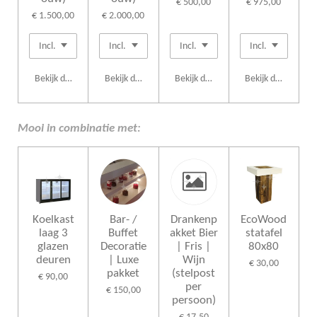
€ 500,00
€ 975,00
€ 1.500,00
€ 2.000,00
Bekijk details
Bekijk details
Bekijk details
Bekijk details
Mooi in combinatie met:
Koelkast
Bar- /
Drankenp
EcoWood
laag 3
Buffet
akket Bier
statafel
glazen
Decoratie
| Fris |
80x80
deuren
| Luxe
Wijn
€ 30,00
pakket
(stelpost
€ 90,00
per
€ 150,00
persoon)