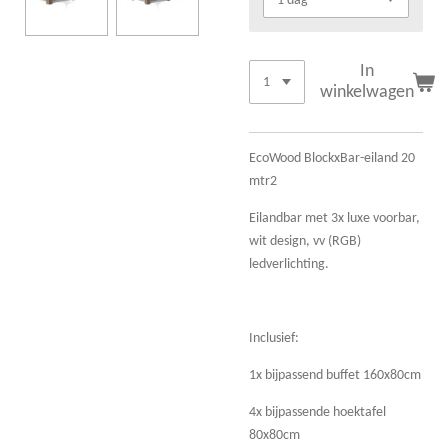
In
winkelwagen
EcoWood BlockxBar-eiland 20
mtr2
Eilandbar met 3x luxe voorbar,
wit design, vv (RGB)
ledverlichting.
Inclusief:
1x bijpassend buffet 160x80cm
4x bijpassende hoektafel
80x80cm