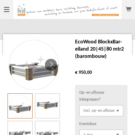
Ga
direct
naar
de
hoofdinhoud
EcoWood BlockxBar-
eiland 20|45|80 mtr2
(barombouw)
€ 950,00
Op- en afbouw
inbegrepen?
Eventduur