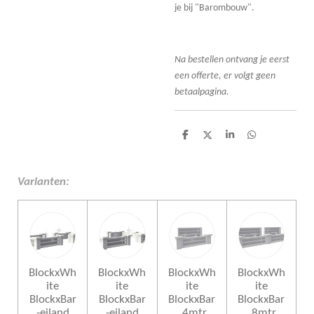
je bij "Barombouw".
Na bestellen ontvang je eerst
een offerte, er volgt geen
betaalpagina.
D
D
S
D
e
e
h
e
l
e
a
l
e
l
r
e
n
e
n
Varianten:
BlockxWh
BlockxWh
BlockxWh
BlockxWh
ite
ite
ite
ite
BlockxBar
BlockxBar
BlockxBar
BlockxBar
-eiland
-eiland
, 4mtr
, 8mtr