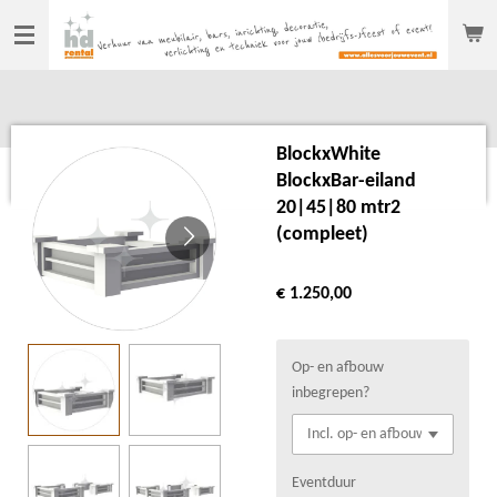
Ga
direct
naar
de
hoofdinhoud
BlockxWhite
BlockxBar-eiland
20|45|80 mtr2
(compleet)
€ 1.250,00
Op- en afbouw
inbegrepen?
Eventduur