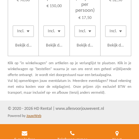
€ 90,00
€ 32,50
per
€ 150,00
persoon)
€ 17,50
Bekijk details
Bekijk details
Bekijk details
Bekijk details
Klik op “in winkelwagen” om artikelen op je verlanglijst te plaatsen. Klik in je
winkelwagen op “bestellen” waarna je van ons eerst een geheel vrijblijvende
offerte ontvangt. Je wordt niet doorgestuurd naar een betaalpagina.
Vul bij opmerkingen jouw eventdatum in. Meerdere eventdagen? Houd rekening
met extra kosten voor de volgdag(en). Onze prijzen zijn exclusief BTW en
transport, maar inclusief op- en afbouw (tenzij anders vermeld).
© 2020 - 2026 HD Rental | www.allesvoorjouwevent.nl
Powered by
JouwWeb