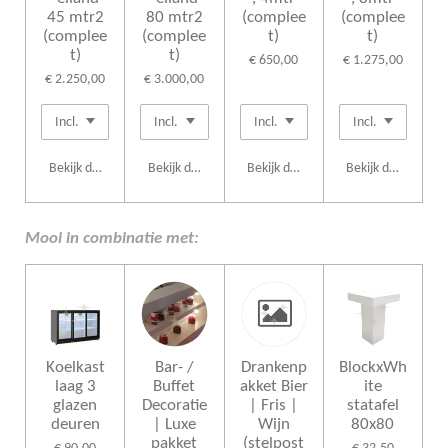
45 mtr2
80 mtr2
(complee
(complee
(complee
(complee
t)
t)
t)
t)
€ 650,00
€ 1.275,00
€ 2.250,00
€ 3.000,00
Bekijk details
Bekijk details
Bekijk details
Bekijk details
Mooi in combinatie met:
Koelkast
Bar- /
Drankenp
BlockxWh
laag 3
Buffet
akket Bier
ite
glazen
Decoratie
| Fris |
statafel
deuren
| Luxe
Wijn
80x80
pakket
(stelpost