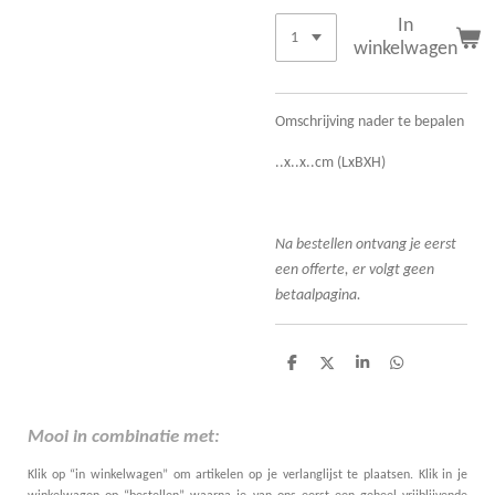
In
winkelwagen
Omschrijving nader te bepalen
..x..x..cm (LxBXH)
Na bestellen ontvang je eerst
een offerte, er volgt geen
betaalpagina.
D
D
S
D
e
e
h
e
l
e
a
l
e
l
r
e
n
e
n
Mooi in combinatie met:
Klik op “in winkelwagen” om artikelen op je verlanglijst te plaatsen. Klik in je