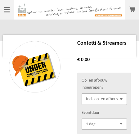
Ga
direct
naar
de
hoofdinhoud
Confetti & Streamers
€ 0,00
Op- en afbouw
inbegrepen?
Eventduur