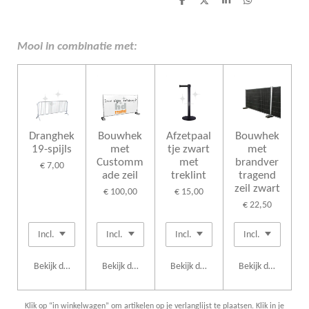
D
D
S
D
e
e
h
e
l
e
a
l
e
l
r
e
n
e
n
Mooi in combinatie met:
Dranghek
Bouwhek
Afzetpaal
Bouwhek
19-spijls
met
tje zwart
met
Customm
met
brandver
€ 7,00
ade zeil
treklint
tragend
zeil zwart
€ 100,00
€ 15,00
€ 22,50
Bekijk details
Bekijk details
Bekijk details
Bekijk details
Klik op “in winkelwagen” om artikelen op je verlanglijst te plaatsen. Klik in je