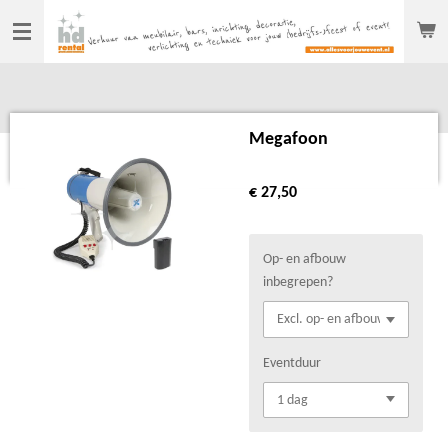
Ga
direct
naar
de
hoofdinhoud
Megafoon
€ 27,50
Op- en afbouw
inbegrepen?
Eventduur