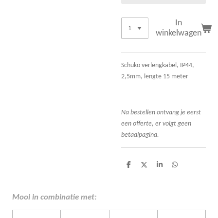
In
winkelwagen
Schuko verlengkabel, IP44,
2,5mm, lengte 15 meter
Na bestellen ontvang je eerst
een offerte, er volgt geen
betaalpagina.
D
D
S
D
e
e
h
e
l
e
a
l
e
l
r
e
n
e
n
Mooi in combinatie met: