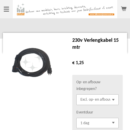
Ga
direct
naar
de
hoofdinhoud
230v Verlengkabel 15
mtr
€ 1,25
Op- en afbouw
inbegrepen?
Eventduur