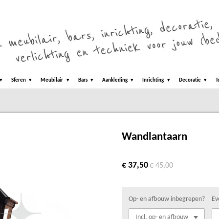
Sferen
Meubilair
Bars
Aankleding
Inrichting
Decoratie
T
Wandlantaarn
€ 37,50
€ 45,00
Op- en afbouw inbegrepen?
Ev