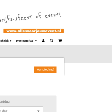
echniek
Eventmateriaal
Aanbieding!
entduur