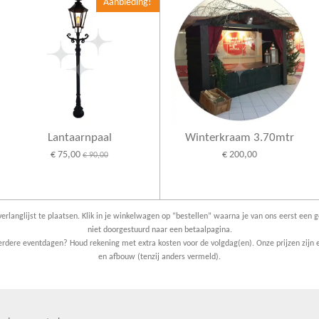
Aanbieding!
Lantaarnpaal
Winterkraam 3.70mtr
€ 75,00
€ 200,00
€ 90,00
erlanglijst te plaatsen. Klik in je winkelwagen op “bestellen” waarna je van ons eerst een g
niet doorgestuurd naar een betaalpagina.
dere eventdagen? Houd rekening met extra kosten voor de volgdag(en). Onze prijzen zijn e
en afbouw (tenzij anders vermeld).