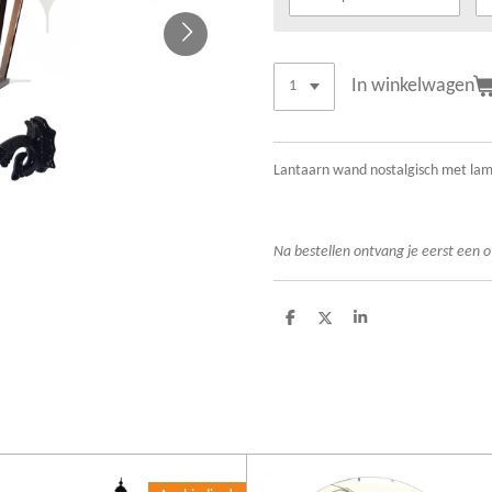
In winkelwagen
Lantaarn wand nostalgisch met la
Na bestellen ontvang je eerst een o
D
D
S
e
e
h
l
e
a
e
l
r
n
e