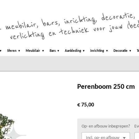
Sferen
Meubilair
Bars
Aankleding
Inrichting
Decoratie
T
Perenboom 250 cm
€ 75,00
Op- en afbouw inbegrepen?
Ev