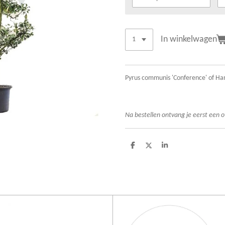
In winkelwagen
Pyrus communis 'Conference' of Ha
Na bestellen ontvang je eerst een o
D
D
S
e
e
h
l
e
a
e
l
r
n
e