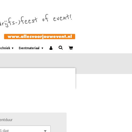
echniek
Eventmateriaal
entduur