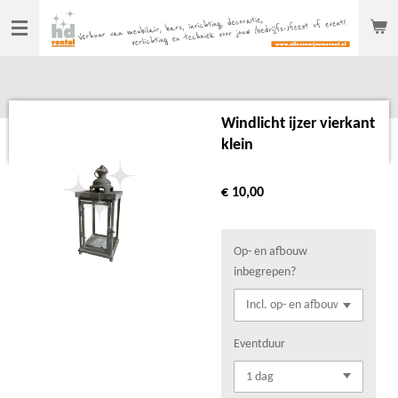
Ga
direct
naar
de
hoofdinhoud
Windlicht ijzer vierkant
klein
€ 10,00
Op- en afbouw
inbegrepen?
Eventduur