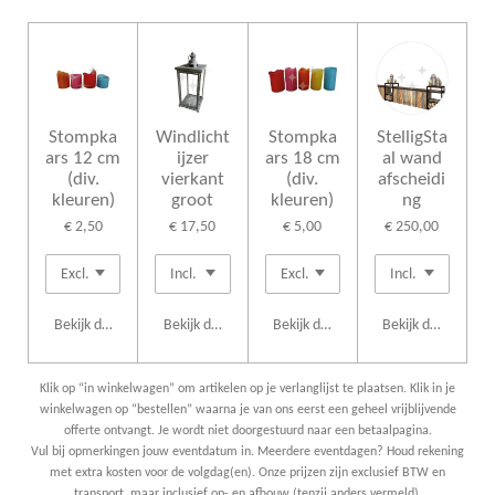
Stompka
Windlicht
Stompka
StelligSta
ars 12 cm
ijzer
ars 18 cm
al wand
(div.
vierkant
(div.
afscheidi
kleuren)
groot
kleuren)
ng
€ 2,50
€ 17,50
€ 5,00
€ 250,00
Bekijk details
Bekijk details
Bekijk details
Bekijk details
Klik op “in winkelwagen” om artikelen op je verlanglijst te plaatsen. Klik in je
winkelwagen op “bestellen” waarna je van ons eerst een geheel vrijblijvende
offerte ontvangt. Je wordt niet doorgestuurd naar een betaalpagina.
Vul bij opmerkingen jouw eventdatum in. Meerdere eventdagen? Houd rekening
met extra kosten voor de volgdag(en). Onze prijzen zijn exclusief BTW en
transport, maar inclusief op- en afbouw (tenzij anders vermeld).