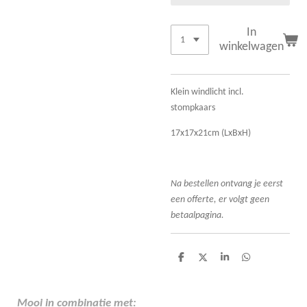
In
winkelwagen
Klein windlicht incl.
stompkaars
17x17x21cm (LxBxH)
Na bestellen ontvang je eerst
een offerte, er volgt geen
betaalpagina.
D
D
S
D
e
e
h
e
l
e
a
l
e
l
r
e
n
e
n
Mooi in combinatie met: