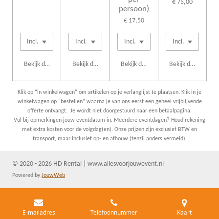
€ 75,00
persoon)
€ 17,50
Bekijk details
Bekijk details
Bekijk details
Bekijk details
Klik op “in winkelwagen” om artikelen op je verlanglijst te plaatsen. Klik in je
winkelwagen op “bestellen” waarna je van ons eerst een geheel vrijblijvende
offerte ontvangt. Je wordt niet doorgestuurd naar een betaalpagina.
Vul bij opmerkingen jouw eventdatum in. Meerdere eventdagen? Houd rekening
met extra kosten voor de volgdag(en). Onze prijzen zijn exclusief BTW en
transport, maar inclusief op- en afbouw (tenzij anders vermeld).
© 2020 - 2026 HD Rental | www.allesvoorjouwevent.nl
Powered by
JouwWeb
E-mailadres
Telefoonnummer
Kaart