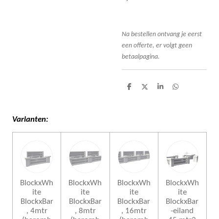
Na bestellen ontvang je eerst
een offerte, er volgt geen
betaalpagina.
D
D
S
D
e
e
h
e
l
e
a
l
e
l
r
e
n
e
n
Varianten:
BlockxWh
BlockxWh
BlockxWh
BlockxWh
ite
ite
ite
ite
BlockxBar
BlockxBar
BlockxBar
BlockxBar
, 4mtr
, 8mtr
, 16mtr
-eiland