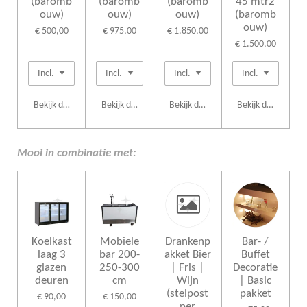
(baromb
(baromb
(baromb
45 mtr2
ouw)
ouw)
ouw)
(baromb
ouw)
€ 500,00
€ 975,00
€ 1.850,00
€ 1.500,00
Bekijk details
Bekijk details
Bekijk details
Bekijk details
Mooi in combinatie met:
Koelkast
Mobiele
Drankenp
Bar- /
laag 3
bar 200-
akket Bier
Buffet
glazen
250-300
| Fris |
Decoratie
deuren
cm
Wijn
| Basic
(stelpost
pakket
€ 90,00
€ 150,00
per