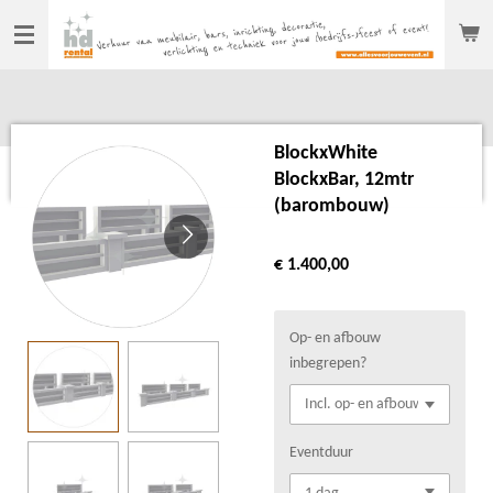
Ga
direct
naar
de
hoofdinhoud
BlockxWhite
BlockxBar, 12mtr
(barombouw)
€ 1.400,00
Op- en afbouw
inbegrepen?
Eventduur