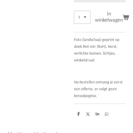
In
winkelwagen
Foto (landschap) geprint op
doek 8x4 mtr (BxH), kerst,
verlichte bomen, lichtjes,
winkelstraat
Na bestellen ontvang je eerst
een offerte, er volgt geen
betaalpagina.
D
D
S
D
e
e
h
e
l
e
a
l
e
l
r
e
n
e
n