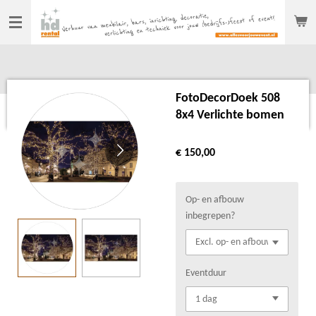
Ga
direct
naar
de
hoofdinhoud
FotoDecorDoek 508
8x4 Verlichte bomen
€ 150,00
Op- en afbouw
inbegrepen?
Eventduur