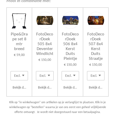
Mooi in combinatie met:
Pipe&Dra
FotoDeco
FotoDeco
FotoDeco
pe set 8
rDoek
rDoek
rDoek
mtr
505 8x4
506 8x4
507 8x4
breed
Deventer
Kerst
Kerst
Windlicht
Duits
Duits
€ 59,00
Pleintje
Straatje
€ 150,00
€ 150,00
€ 150,00
Bekijk details
Bekijk details
Bekijk details
Bekijk details
Klik op “in winkelwagen” om artikelen op je verlanglijst te plaatsen. Klik in je
winkelwagen op “bestellen” waarna je van ons eerst een geheel vrijblijvende
offerte ontvangt. Je wordt niet doorgestuurd naar een betaalpagina.