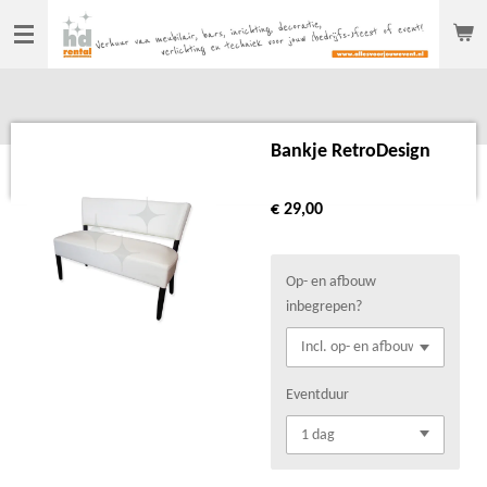
Ga
direct
naar
de
hoofdinhoud
Bankje RetroDesign
€ 29,00
Op- en afbouw
inbegrepen?
Eventduur