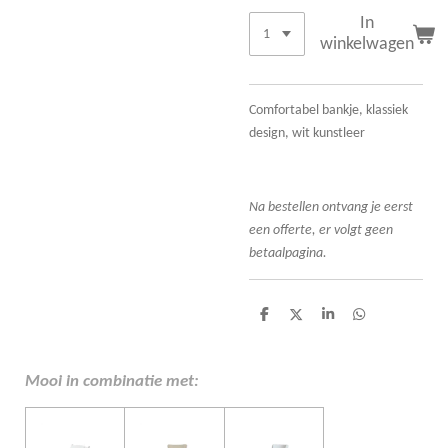
In
winkelwagen
Comfortabel bankje, klassiek
design, wit kunstleer
Na bestellen ontvang je eerst
een offerte, er volgt geen
betaalpagina.
D
D
S
D
e
e
h
e
l
e
a
l
e
l
r
e
n
e
n
Mooi in combinatie met: