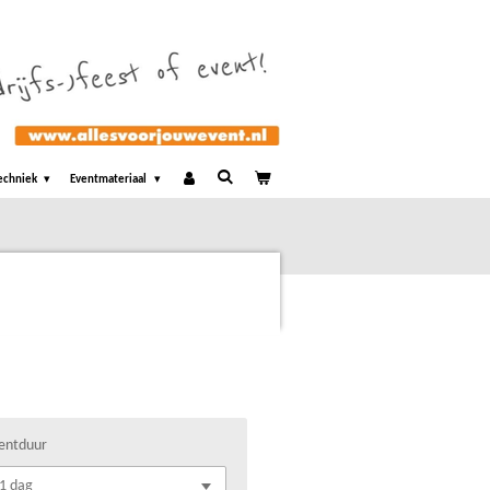
echniek
Eventmateriaal
entduur