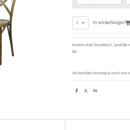
In winkelwagen
Houten stoel (houtkleur), landelij
lijn
Na bestellen ontvang je eerst een o
D
D
S
e
e
h
l
e
a
e
l
r
n
e