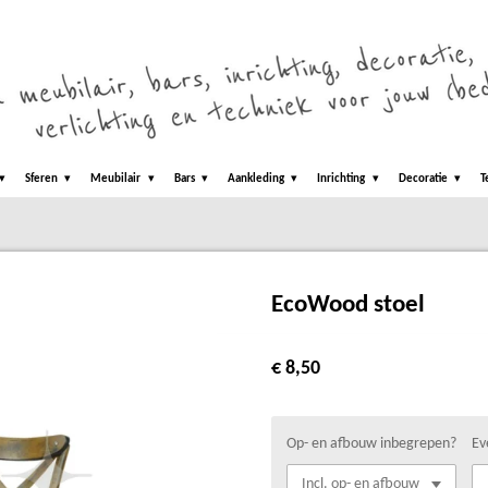
Sferen
Meubilair
Bars
Aankleding
Inrichting
Decoratie
T
EcoWood stoel
€ 8,50
Op- en afbouw inbegrepen?
Ev