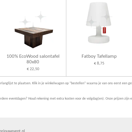
100% EcoWood salontafel
Fatboy Tafellamp
80x80
€ 8,75
€ 22,50
rlanglijst te plaatsen. Klik in je winkelwagen op “bestellen” waarna je van ons eerst een ge
dere eventdagen? Houd rekening met extra kosten voor de volgdag(en). Onze prijzen zijn ex
orjouwevent.nl