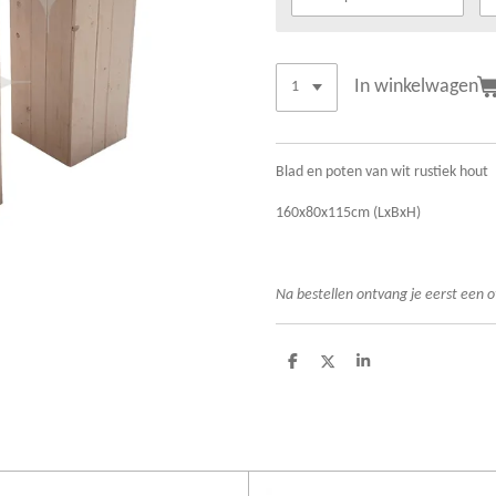
In winkelwagen
Blad en poten van wit rustiek hout
160x80x115cm (LxBxH)
Na bestellen ontvang je eerst een o
D
D
S
e
e
h
l
e
a
e
l
r
n
e