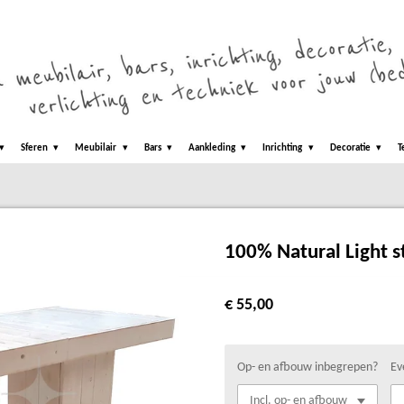
Sferen
Meubilair
Bars
Aankleding
Inrichting
Decoratie
T
100% Natural Light s
€ 55,00
Op- en afbouw inbegrepen?
Ev