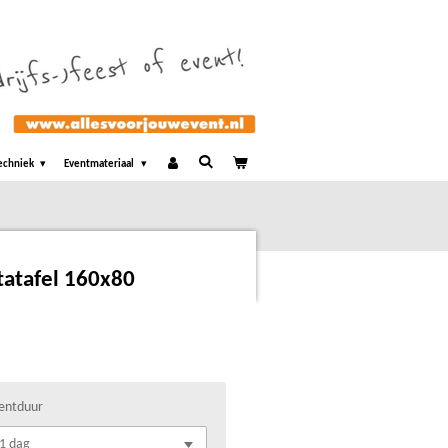
echniek
Eventmateriaal
tatafel 160x80
entduur