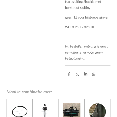
Harpsluiting Shackle met
borstbout sluiting
geschikt voor hijstoepassingen
WLL 3.25 T / 3250KG
Na bestellen ontvang je eerst
een offerte, er volgt geen
betaalpagina.
D
D
S
D
e
e
h
e
l
e
a
l
e
l
r
e
n
e
n
Mooi in combinatie met: