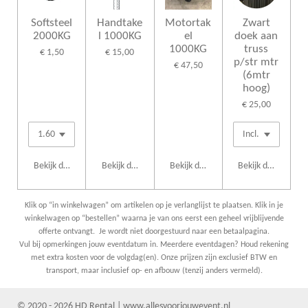
Softsteel
Handtake
Motortak
Zwart
2000KG
l 1000KG
el
doek aan
1000KG
truss
€ 1,50
€ 15,00
p/str mtr
€ 47,50
(6mtr
hoog)
€ 25,00
Bekijk details
Bekijk details
Bekijk details
Bekijk details
Klik op “in winkelwagen” om artikelen op je verlanglijst te plaatsen. Klik in je
winkelwagen op “bestellen” waarna je van ons eerst een geheel vrijblijvende
offerte ontvangt. Je wordt niet doorgestuurd naar een betaalpagina.
Vul bij opmerkingen jouw eventdatum in. Meerdere eventdagen? Houd rekening
met extra kosten voor de volgdag(en). Onze prijzen zijn exclusief BTW en
transport, maar inclusief op- en afbouw (tenzij anders vermeld).
© 2020 - 2026 HD Rental | www.allesvoorjouwevent.nl