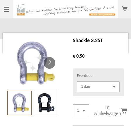
Ga
direct
naar
de
hoofdinhoud
Shackle 3.25T
€ 0,50
Eventduur
In
winkelwagen