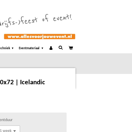
echniek
Eventmateriaal
20x72 | Icelandic
entduur