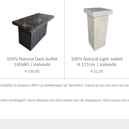
100% Natural Dark buffet
100% Natural Light sokkel
160x80 | Icelandic
H 111cm | Icelandic
€ 150,00
€ 52,50
rlanglijst te plaatsen. Klik in je winkelwagen op “bestellen” waarna je van ons eerst een ge
dere eventdagen? Houd rekening met extra kosten voor de volgdag(en). Onze prijzen zijn ex