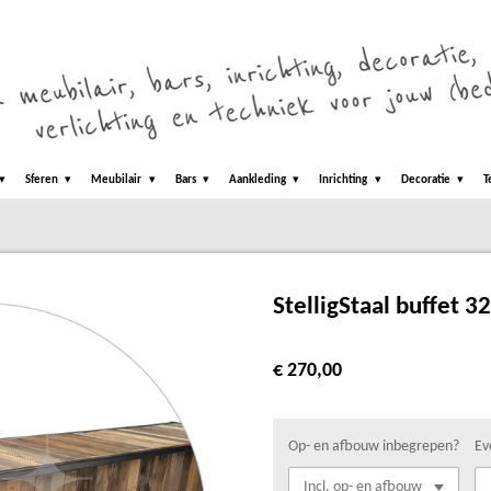
Sferen
Meubilair
Bars
Aankleding
Inrichting
Decoratie
T
StelligStaal buffet 3
€ 270,00
Op- en afbouw inbegrepen?
Ev