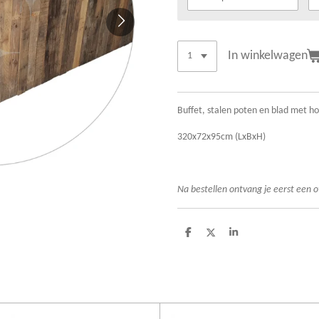
In winkelwagen
Buffet, stalen poten en blad met h
320x72x95cm (LxBxH)
Na bestellen ontvang je eerst een o
D
D
S
e
e
h
l
e
a
e
l
r
n
e